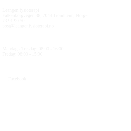
Kontakt oss
Leangen fysioterapi
Falkenborgvegen 38, 7044 Trondheim, Norge
73 91 90 50
post@leangenfysioterapi.no
Åpningstider
Mandag - Torsdag: 08:00 - 16:00
Fredag: 08:00 - 15:00
Følg oss
Facebook
Medlem av