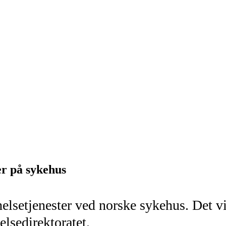
er på sykehus
helsetjenester ved norske sykehus. Det vi
elsedirektoratet.