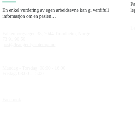
Pa
En enkel vurdering av egen arbeidsevne kan gi verdifull
le
informasjon om en pasien…
Le
Falkenborgvegen 38, 7044 Trondheim, Norge
73 91 90 50
post@leangenfysioterapi.no
Åpningstider
Mandag - Torsdag: 08:00 - 16:00
Fredag: 08:00 - 15:00
Følg oss
Facebook
Medlem av