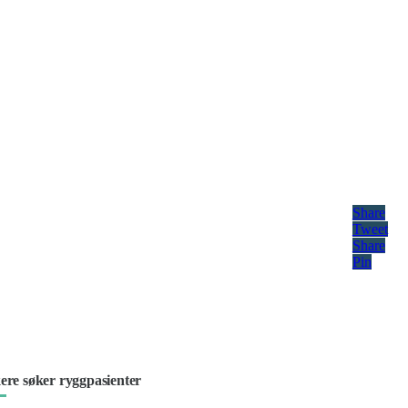
Share
Tweet
Share
Pin
ere søker ryggpasienter