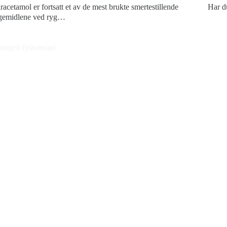
racetamol er fortsatt et av de mest brukte smertestillende
Har d
gemidlene ved ryg…
Kon
angen fysioterapi