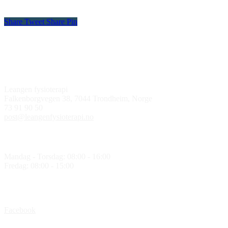
Share
Tweet
Share
Pin
Kontakt oss
Leangen fysioterapi
Falkenborgvegen 38, 7044 Trondheim, Norge
73 91 90 50
post@leangenfysioterapi.no
Åpningstider
Mandag - Torsdag: 08:00 - 16:00
Fredag: 08:00 - 15:00
Følg oss
Facebook