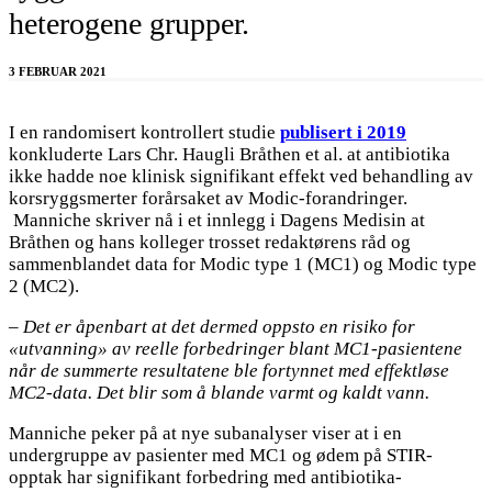
heterogene grupper.
3 FEBRUAR 2021
I en randomisert kontrollert studie
publisert i 2019
konkluderte Lars Chr. Haugli Bråthen et al. at antibiotika
ikke hadde noe klinisk signifikant effekt ved behandling av
korsryggsmerter forårsaket av Modic-forandringer.
Manniche skriver nå i et innlegg i Dagens Medisin at
Bråthen og hans kolleger trosset redaktørens råd og
sammenblandet data for Modic type 1 (MC1) og Modic type
2 (MC2).
– Det er åpenbart at det dermed oppsto en risiko for
«utvanning» av reelle forbedringer blant MC1-pasientene
når de summerte resultatene ble fortynnet med effektløse
MC2-data. Det blir som å blande varmt og kaldt vann.
Manniche peker på at nye subanalyser viser at i en
undergruppe av pasienter med MC1 og ødem på STIR-
opptak har signifikant forbedring med antibiotika-