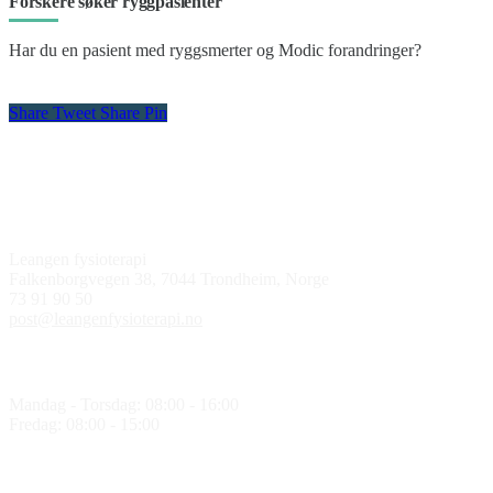
Forskere søker ryggpasienter
Har du en pasient med ryggsmerter og Modic forandringer?
Share
Tweet
Share
Pin
Kontakt oss
Leangen fysioterapi
Falkenborgvegen 38, 7044 Trondheim, Norge
73 91 90 50
post@leangenfysioterapi.no
Åpningstider
Mandag - Torsdag: 08:00 - 16:00
Fredag: 08:00 - 15:00
Følg oss