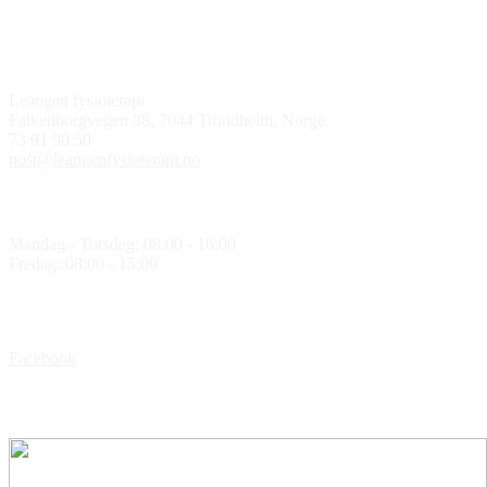
Kontakt oss
Leangen fysioterapi
Falkenborgvegen 38, 7044 Trondheim, Norge
73 91 90 50
post@leangenfysioterapi.no
Åpningstider
Mandag - Torsdag: 08:00 - 16:00
Fredag: 08:00 - 15:00
Følg oss
Facebook
Medlem av