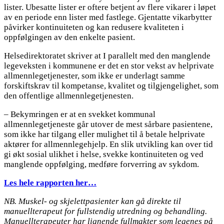
lister. Ubesatte lister er oftere betjent av flere vikarer i løpet
av en periode enn lister med fastlege. Gjentatte vikarbytter
påvirker kontinuiteten og kan redusere kvaliteten i
oppfølgingen av den enkelte pasient.
Helsedirektoratet skriver at I parallelt med den manglende
legeveksten i kommunene er det en stor vekst av helprivate
allmennlegetjenester, som ikke er underlagt samme
forskiftskrav til kompetanse, kvalitet og tilgjengelighet, som
den offentlige allmennlegetjenesten.
– Bekymringen er at en svekket kommunal
allmennlegetjeneste går utover de mest sårbare pasientene,
som ikke har tilgang eller mulighet til å betale helprivate
aktører for allmennlegehjelp. En slik utvikling kan over tid
gi økt sosial ulikhet i helse, svekke kontinuiteten og ved
manglende oppfølging, medføre forverring av sykdom.
Les hele rapporten her…
NB. Muskel- og skjelettpasienter kan gå direkte til
manuellterapeut for fullstendig utredning og behandling.
Manuellterapeuter har lignende fullmakter som legenes på