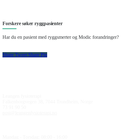
Forskere søker ryggpasienter
Har du en pasient med ryggsmerter og Modic forandringer?
Share
Tweet
Share
Pin
Kontakt oss
Leangen fysioterapi
Falkenborgvegen 38, 7044 Trondheim, Norge
73 91 90 50
post@leangenfysioterapi.no
Åpningstider
Mandag - Torsdag: 08:00 - 16:00