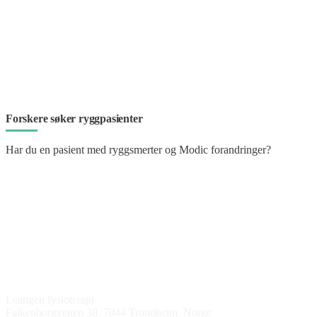
Forskere søker ryggpasienter
Har du en pasient med ryggsmerter og Modic forandringer?
Kontakt oss
Leangen fysioterapi
Falkenborgvegen 38, 7044 Trondheim, Norge