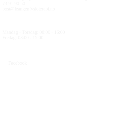
73 91 90 50
post@leangenfysioterapi.no
Åpningstider
Mandag - Torsdag: 08:00 - 16:00
Fredag: 08:00 - 15:00
Følg oss
Facebook
Medlem av