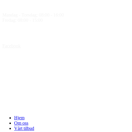
Åpningstider
Mandag - Torsdag: 08:00 - 16:00
Fredag: 08:00 - 15:00
Følg oss
Facebook
Medlem av
Hjem
Om oss
Vårt tilbud