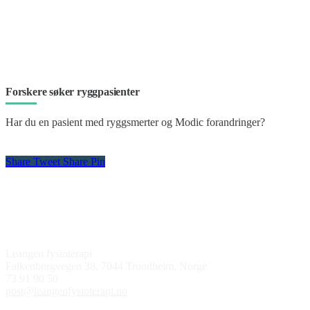
Forskere søker ryggpasienter
Har du en pasient med ryggsmerter og Modic forandringer?
Share
Tweet
Share
Pin
Kontakt oss
Leangen fysioterapi
Falkenborgvegen 38, 7044 Trondheim, Norge
73 91 90 50
post@leangenfysioterapi.no