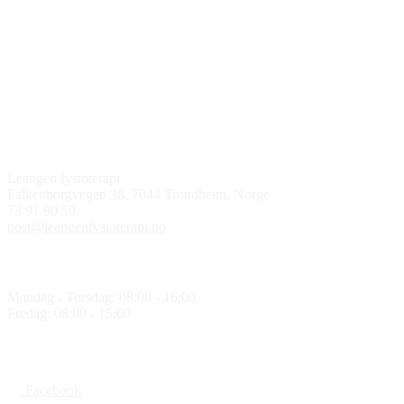
Kontakt oss
Leangen fysioterapi
Falkenborgvegen 38, 7044 Trondheim, Norge
73 91 90 50
post@leangenfysioterapi.no
Åpningstider
Mandag - Torsdag: 08:00 - 16:00
Fredag: 08:00 - 15:00
Følg oss
Facebook